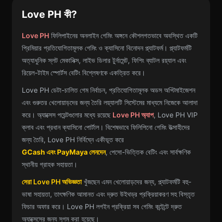
Love PH কী?
Love PH
ফিলিপাইনের অনলাইন গেমিং অঙ্গনে কৌশলগতভাবে অবস্থিত একটি
প্রিমিয়ার প্রতিযোগিতামূলক গেমিং ও ক্যাসিনো বিনোদন প্ল্যাটফর্ম। প্ল্যাটফর্মটি
অত্যাধুনিক স্লট মেকানিক্স, লাইভ ডিলার টুর্নামেন্ট, ফিশিং ব্যাটল রয়্যাল এবং
রিয়েল-টাইম স্পোর্টস বেটিং বিশ্লেষণকে একত্রিত করে।
Love PH ডেটা-চালিত গেম নির্বাচন, প্রতিযোগিতামূলক অডস অপ্টিমাইজেশন
এবং গুরুতর খেলোয়াড়দের জন্য তৈরি লয়্যালটি সিস্টেমের মাধ্যমে নিজেকে আলাদা
করে। অ্যাক্সেস পয়েন্টগুলোর মধ্যে রয়েছে
Love PH অ্যাপ
, Love PH VIP
ক্লাব এবং প্রধান ক্যাসিনো পোর্টাল। বিশেষভাবে ফিলিপিনো গেমিং উত্সাহীদের
জন্য তৈরি, Love PH নির্বিঘ্নে একীভূত করে
GCash এবং PayMaya লেনদেন
, পেসো-ভিত্তিক বেটিং এবং সার্বক্ষণিক
স্থানীয় গ্রাহক সহায়তা।
সেরা Love PH অভিজ্ঞতা
খুঁজছেন এমন খেলোয়াড়দের জন্য, প্ল্যাটফর্মটি বহু-
ভাষা সহায়তা, তাৎক্ষণিক আমানত এবং দ্রুত উইথড্র প্রক্রিয়াকরণ সহ বিস্তৃত
ফিচার অফার করে। Love PH লগইন প্রক্রিয়া সব গেমিং কন্টেন্টে দ্রুত
অ্যাক্সেসের জন্য সুগম করা হয়েছে।