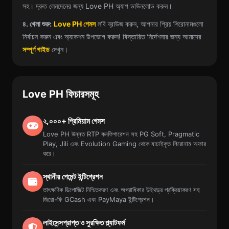
সহ। দ্রুত লেনদেনের জন্য Love PH অ্যাপ ডাউনলোড করুন।
৪. খেলা শুরু:
Love PH গেমস
লবি ব্রাউজ করুন, আপনার প্রিয় শিরোনামগুলো
নির্বাচন করুন এবং অ্যাকশন উপভোগ করুন! বিস্তারিত নির্দেশনার জন্য আমাদের
সম্পূর্ণ গাইড
দেখুন।
Love PH ফিচারসমূহ
২,০০০+ প্রিমিয়াম গেমস
Love PH উন্নত RTP কনফিগারেশন সহ PG Soft, Pragmatic
Play, Jili এবং Evolution Gaming থেকে যাচাইকৃত শিরোনাম অফার
করে।
স্থানীয় পেমেন্ট ইন্টিগ্রেশন
তাৎক্ষণিক ডিপোজিট নিশ্চিতকরণ এবং অগ্রাধিকার উইথড্র প্রক্রিয়াকরণ সহ
জিরো-ফি GCash এবং PayMaya ইন্টিগ্রেশন।
লাইসেন্সপ্রাপ্ত ও সুরক্ষিত প্ল্যাটফর্ম